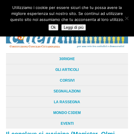
Utilizziamo i cookie per essere sicuri che tu possa avere la
HOME
CHI SIAMO
LA RETE
LE RADICI
DOCUMENTAZIONE
migliore esperienza sul nostro sito. Se continui ad utilizzare
AREE TEMATICHE
DOSSIER
FORUM
LINKS
LIBRI
NEWSLETTER
questo sito noi assumiamo che tu acconsenta al loro utilizzo.
CONTATTI
LOGIN
Ok
Leggi di più
30RIGHE
GLI ARTICOLI
CORSIVI
SEGNALAZIONI
LA RASSEGNA
MONDO C3DEM
EVENTI
Il conclave si avvicina (Magister, Olmi,