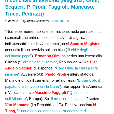
Sequeri, P. Prodi, Faggioli, Mancuso,
Tincq, Pedrazzi)
5 Marzo 2013
by Vittorio Sammarco
|
0 comments
“Nome per nome, nazione per nazione, ruolo per ruolo, tutti
i cardinali che entreranno in conclave. Una guida
indispensabile per l’avvenimento”, così
Sandro Magister
annuncia il suo servizio sul suo blog (“
Il chi è degli elettori
del nuovo papa
”).
Ermanno Olmi
ha scritto una lettera alla
Chiesa (“
Cara chiesa, ti scrivo
”, Repubblica, 4/3) e
Pier
Angelo Sequeri
gli risponde (“
Caro Olmi, la chiesa si fa
insieme
”, Avvenire 5/3).
Paolo Prodi
è intervistato da Il
Mattino e critica il carrierismo nella chiesa (“
E’ cambiato il
papato, ora si rivoluzioni la Curia
”). Sui rapporti tra America
e Vaticano scrive
Massimo Faggioli
(“
Quel ponte
sull’Atlantico
”, Europa). Su “
Il mestiere del papato
” scrive
Vito Mancuso
(La Repubblica 4/3). Per il vaticanista
H.
Tincq
, “
cinque cantieri attendono il successore di