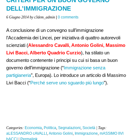
DELL’IMMIGRAZIONE
6 Giugno 2014
by c3dem_admin
|
0 comments
A conclusione di un convegno sull’immigrazione
l’Accademia dei Lincei, per iniziativa di quattro autorevoli
scienziati (
Alessandro Cavalli, Antonio Golini, Massimo
Livi Bacci, Alberto Quadrio Curzio
), ha stilato un
documento contenente i principi su cui si basa un buon
governo dell’immigrazione (“
Immigrazione senza
partigianeria
”, Europa). Lo introduce un articolo di Massimo
Livi Bacci (“
Perché serve uno sguardo più lungo
”).
Categories:
Economia
,
Politica
,
Segnalazioni
,
Società
| Tags:
aLESSANDRO cAVALLI
,
Antonio Golini
,
Immigrazione
,
mASSIMO lIVI
bACCI
|
Permalink