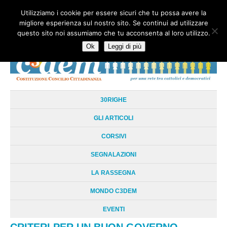
Utilizziamo i cookie per essere sicuri che tu possa avere la
HOME
CHI SIAMO
LA RETE
LE RADICI
DOCUMENTAZIONE
migliore esperienza sul nostro sito. Se continui ad utilizzare
AREE TEMATICHE
DOSSIER
FORUM
LINKS
LIBRI
NEWSLETTER
questo sito noi assumiamo che tu acconsenta al loro utilizzo.
CONTATTI
LOGIN
Ok
Leggi di più
30RIGHE
GLI ARTICOLI
CORSIVI
SEGNALAZIONI
LA RASSEGNA
MONDO C3DEM
EVENTI
CRITERI PER UN BUON GOVERNO