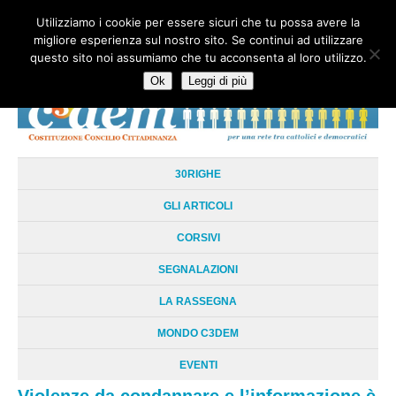
Utilizziamo i cookie per essere sicuri che tu possa avere la
HOME
CHI SIAMO
LA RETE
LE RADICI
DOCUMENTAZIONE
migliore esperienza sul nostro sito. Se continui ad utilizzare
AREE TEMATICHE
DOSSIER
FORUM
LINKS
LIBRI
NEWSLETTER
questo sito noi assumiamo che tu acconsenta al loro utilizzo.
CONTATTI
LOGIN
Ok
Leggi di più
30RIGHE
GLI ARTICOLI
CORSIVI
SEGNALAZIONI
LA RASSEGNA
MONDO C3DEM
EVENTI
Violenze da condannare e l’informazione è