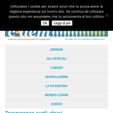
Utilizziamo i cookie per essere sicuri che tu possa avere la
HOME
CHI SIAMO
LA RETE
LE RADICI
DOCUMENTAZIONE
migliore esperienza sul nostro sito. Se continui ad utilizzare
AREE TEMATICHE
DOSSIER
FORUM
LINKS
LIBRI
NEWSLETTER
questo sito noi assumiamo che tu acconsenta al loro utilizzo.
CONTATTI
LOGIN
Ok
Leggi di più
30RIGHE
GLI ARTICOLI
CORSIVI
SEGNALAZIONI
LA RASSEGNA
MONDO C3DEM
EVENTI
Trasparenza sugli abusi