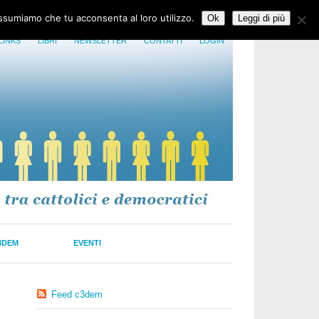
assumiamo che tu acconsenta al loro utilizzo.
Ok
Leggi di più
LINKS
LIBRI
NEWSLETTER
CONTATTI
LOGIN
3DEM
EVENTI
Feed c3dem