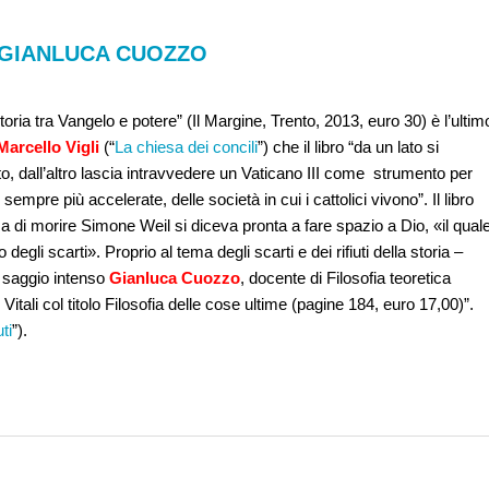
DI GIANLUCA CUOZZO
toria tra Vangelo e potere” (Il Margine, Trento, 2013, euro 30) è l’ultim
Marcello Vigli
(“
La chiesa dei concili
”) che il libro “da un lato si
o, dall’altro lascia intravvedere un Vaticano III come strumento per
sempre più accelerate, delle società in cui i cattolici vivono”. Il libro
a di morire Simone Weil si diceva pronta a fare spazio a Dio, «il qual
degli scarti». Proprio al tema degli scarti e dei rifiuti della storia –
 saggio intenso
Gianluca Cuozzo
, docente di Filosofia teoretica
Vitali col titolo Filosofia delle cose ultime (pagine 184, euro 17,00)”.
ti
”).