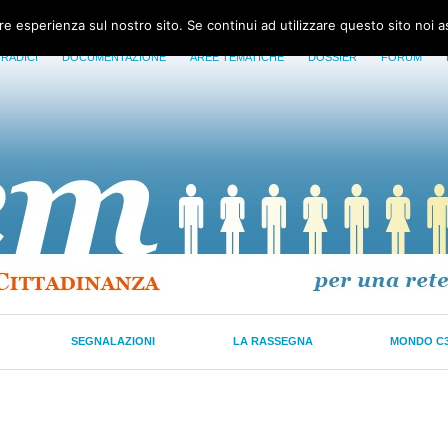
ore esperienza sul nostro sito. Se continui ad utilizzare questo sito noi 
 RADICI
DOCUMENTAZIONE
AREE TEMATICHE
DOSSIER
FORUM
SEGNALAZIONI
LA RASSEGNA
MONDO C