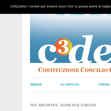
Utilizziamo i cookie per essere sicuri che tu possa avere la migli
HOME
CHI SIAMO
LA RETE
LE
30RIGHE
GLI ARTICOLI
CORSIVI
TAG ARCHIVES:
GIANLUCA CUOZZO