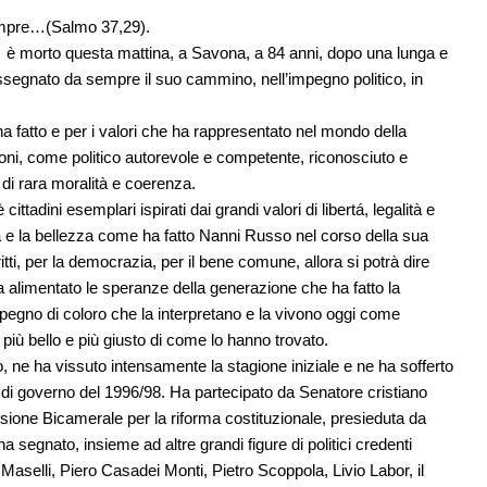
 sempre…(Salmo 37,29).
è morto questa mattina, a Savona, a 84 anni, dopo una lunga e
ssegnato da sempre il suo cammino, nell’impegno politico, in
a fatto e per i valori che ha rappresentato nel mondo della
ioni, come politico autorevole e competente, riconosciuto e
di rara moralità e coerenza.
ttadini esemplari ispirati dai grandi valori di libertá, legalità e
a e la bellezza come ha fatto Nanni Russo nel corso della sua
iritti, per la democrazia, per il bene comune, allora si potrà dire
a alimentato le speranze della generazione che ha fatto la
impegno di coloro che la interpretano e la vivono oggi come
più bello e più giusto di come lo hanno trovato.
, ne ha vissuto intensamente la stagione iniziale e ne ha sofferto
za di governo del 1996/98. Ha partecipato da Senatore cristiano
ssione Bicamerale per la riforma costituzionale, presieduta da
 segnato, insieme ad altre grandi figure di politici credenti
selli, Piero Casadei Monti, Pietro Scoppola, Livio Labor, il