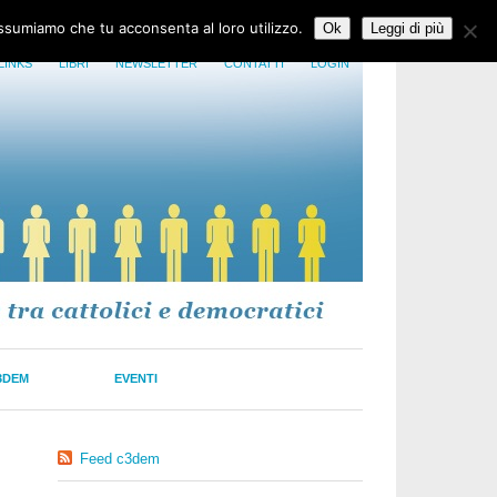
assumiamo che tu acconsenta al loro utilizzo.
Ok
Leggi di più
LINKS
LIBRI
NEWSLETTER
CONTATTI
LOGIN
3DEM
EVENTI
Feed c3dem