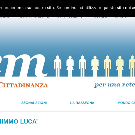
ore esperienza sul nostro sito. Se continui ad utilizzare questo sito noi 
 RADICI
DOCUMENTAZIONE
AREE TEMATICHE
DOSSIER
FORUM
SEGNALAZIONI
LA RASSEGNA
MONDO C
MIMMO LUCA’