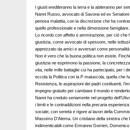
I giusti erediteranno la terra e la abiteranno per
Nanni Russo, avvocato di Savona ed ex Senatore 
penosa malattia, con la discrezione che ha contra
quello professionale e nella dimensione famigliare.
Lo ricordo con affetto e ammirazione, per ció che h
giustizia, come avvocato di spessore, nelle istituz
apprezzato da amici e avversari come personalità 
Non è vero che la buona politica non esiste. Finchè ci
giustizia ne esprimono la passione, la concretezz
vita, nelle mille battaglie cui ha partecipato, per i d
eccola la Politica con la P maiuscola, quella che h
Resistenza, le aspirazioni dei padri costituenti, l’
impegno gratuito per cambiare il mondo e renderlo 
Nanni ha creduto seriamente nel progetto dell’Ulivo
i limiti e le contraddizioni nella precaria esperien
sociale, con serietà e rigore ai lavori della Commi
Massimo D’Alema. Un cristiano della sinistra che ha
indimenticabili come Ermanno Gorrieri, Domenico Ma