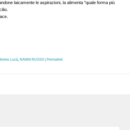
etandone laicamente le aspirazioni, la alimenta “quale forma più
ilio.
pace.
immo Lucà
,
NANNI RUSSO
|
Permalink