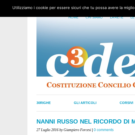
Utilizziamo i cookie per essere sicuri che tu possa avere la migli
HOME
CHI SIAMO
LA RETE
LE
30RIGHE
GLI ARTICOLI
CORSIVI
NANNI RUSSO NEL RICORDO DI 
27 Luglio 2016
by Giampiero Forcesi
|
0 comments