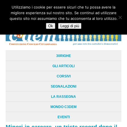
Utilizziamo i cookie per essere sicuri che tu possa avere la
HOME
CHI SIAMO
LA RETE
LE RADICI
DOCUMENTAZIONE
migliore esperienza sul nostro sito. Se continui ad utilizzare
AREE TEMATICHE
DOSSIER
FORUM
LINKS
LIBRI
NEWSLETTER
questo sito noi assumiamo che tu acconsenta al loro utilizzo.
CONTATTI
LOGIN
Ok
Leggi di più
30RIGHE
GLI ARTICOLI
CORSIVI
SEGNALAZIONI
LA RASSEGNA
MONDO C3DEM
EVENTI
Minori in carcere, un triste record dopo il