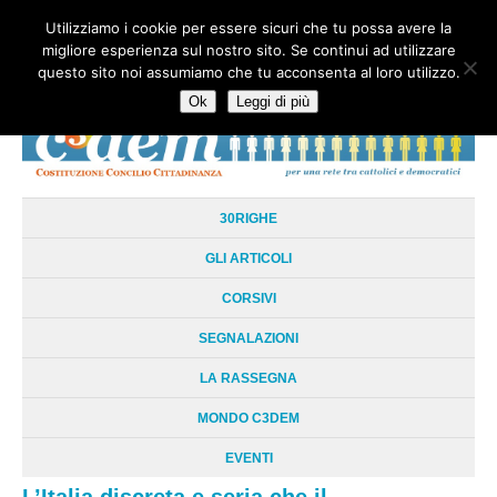
Utilizziamo i cookie per essere sicuri che tu possa avere la
HOME
CHI SIAMO
LA RETE
LE RADICI
DOCUMENTAZIONE
migliore esperienza sul nostro sito. Se continui ad utilizzare
AREE TEMATICHE
DOSSIER
FORUM
LINKS
LIBRI
NEWSLETTER
questo sito noi assumiamo che tu acconsenta al loro utilizzo.
CONTATTI
LOGIN
Ok
Leggi di più
30RIGHE
GLI ARTICOLI
CORSIVI
SEGNALAZIONI
LA RASSEGNA
MONDO C3DEM
EVENTI
L’Italia discreta e seria che il