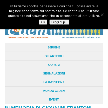
Utilizziamo i cookie per essere sicuri che tu possa avere la
HOME
CHI SIAMO
LA RETE
LE RADICI
DOCUMENTAZIONE
migliore esperienza sul nostro sito. Se continui ad utilizzare
AREE TEMATICHE
DOSSIER
FORUM
LINKS
LIBRI
NEWSLETTER
questo sito noi assumiamo che tu acconsenta al loro utilizzo.
CONTATTI
LOGIN
Ok
Leggi di più
30RIGHE
GLI ARTICOLI
CORSIVI
SEGNALAZIONI
LA RASSEGNA
MONDO C3DEM
EVENTI
IN MEMORIA DI GIOVANNI FRANZONI