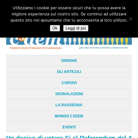
Utilizziamo i cookie per essere sicuri che tu possa avere la
HOME
CHI SIAMO
LA RETE
LE RADICI
DOCUMENTAZIONE
migliore esperienza sul nostro sito. Se continui ad utilizzare
AREE TEMATICHE
DOSSIER
FORUM
LINKS
LIBRI
NEWSLETTER
questo sito noi assumiamo che tu acconsenta al loro utilizzo.
CONTATTI
LOGIN
Ok
Leggi di più
30RIGHE
GLI ARTICOLI
CORSIVI
SEGNALAZIONI
LA RASSEGNA
MONDO C3DEM
EVENTI
Ho deciso di votare Si al Referendum del 4