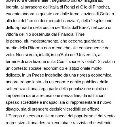
poteri forti e delle mafie”, segnalato dall’ex magistrato
Ingroia, al paragone dell’Italia di Renzi al Cile di Pinochet,
evocato ancora in queste ore dalle farneticazioni di Grillo, o
alla tesi del “crollo dei mercati finanziari”, della “esplosione
dello Spread e della uscita dell’Italia dall’Euro”, nel caso di
vittoria del No sostenuta dal Financial Time.
Io penso, più modestamente, che occorra guardare al
merito della Riforma non meno che alle conseguenze del
voto. Non si vota, infatti, in un’Aula dell’Università, al
termine di una lezione sulla Costituzione “violata”. Si vota in
un contesto sociale, economico e istituzionale molto
delicato, in un Paese indebolito da una ripresa economica
ancora troppo lenta, da un enorme debito pubblico, dalla
sofferenza di una larga parte della popolazione colpita e
impoverita da una recessione senza fine, da istituzioni
spesso screditate e incapaci sia di rappresentare il nuovo
disagio, sia di prendere decisioni credibili ed efficaci.
L’Europa è scossa dalle minacce del populismo e dal vento
regressivo di una destra xenofoba e razzista che estende