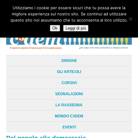
Utilizziamo i cookie per essere sicuri che tu possa avere la
HOME
CHI SIAMO
LA RETE
LE RADICI
DOCUMENTAZIONE
migliore esperienza sul nostro sito. Se continui ad utilizzare
AREE TEMATICHE
DOSSIER
FORUM
LINKS
LIBRI
NEWSLETTER
questo sito noi assumiamo che tu acconsenta al loro utilizzo.
CONTATTI
LOGIN
Ok
Leggi di più
30RIGHE
GLI ARTICOLI
CORSIVI
SEGNALAZIONI
LA RASSEGNA
MONDO C3DEM
EVENTI
Dal popolo alla democrazia