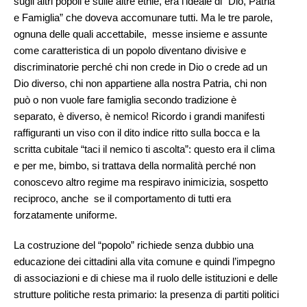
sugli altri popoli e sulle altre etnie, era l’ideale di “Dio, Patria
e Famiglia” che doveva accomunare tutti. Ma le tre parole,
ognuna delle quali accettabile, messe insieme e assunte
come caratteristica di un popolo diventano divisive e
discriminatorie perché chi non crede in Dio o crede ad un
Dio diverso, chi non appartiene alla nostra Patria, chi non
può o non vuole fare famiglia secondo tradizione è
separato, è diverso, è nemico! Ricordo i grandi manifesti
raffiguranti un viso con il dito indice ritto sulla bocca e la
scritta cubitale “taci il nemico ti ascolta”: questo era il clima
e per me, bimbo, si trattava della normalità perché non
conoscevo altro regime ma respiravo inimicizia, sospetto
reciproco, anche se il comportamento di tutti era
forzatamente uniforme.
La costruzione del “popolo” richiede senza dubbio una
educazione dei cittadini alla vita comune e quindi l’impegno
di associazioni e di chiese ma il ruolo delle istituzioni e delle
strutture politiche resta primario: la presenza di partiti politici