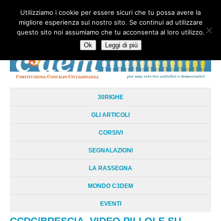
Utilizziamo i cookie per essere sicuri che tu possa avere la
HOME
CHI SIAMO
LA RETE
LE RADICI
DOCUMENTAZIONE
migliore esperienza sul nostro sito. Se continui ad utilizzare
AREE TEMATICHE
DOSSIER
FORUM
LINKS
LIBRI
NEWSLETTER
questo sito noi assumiamo che tu acconsenta al loro utilizzo.
CONTATTI
LOGIN
Ok
Leggi di più
30RIGHE
GLI ARTICOLI
CORSIVI
SEGNALAZIONI
LA RASSEGNA
MONDO C3DEM
EVENTI
CCDC/BRESCIA. VIDEO PILLOLE SU