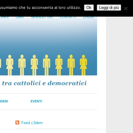
assumiamo che tu acconsenta al loro utilizzo.
Ok
Leggi di più
LINKS
LIBRI
NEWSLETTER
CONTATTI
LOGIN
3DEM
EVENTI
Feed c3dem