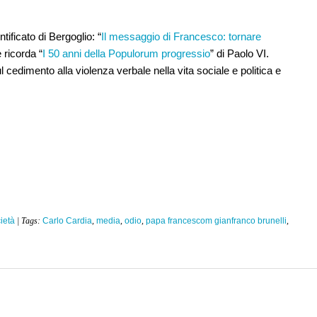
ntificato di Bergoglio: “
Il messaggio di Francesco: tornare
 ricorda “
I 50 anni della Populorum progressio
” di Paolo VI.
l cedimento alla violenza verbale nella vita sociale e politica e
ietà
| Tags:
Carlo Cardia
,
media
,
odio
,
papa francescom gianfranco brunelli
,