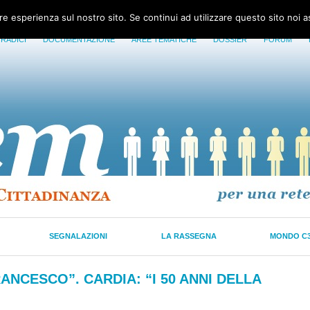
ore esperienza sul nostro sito. Se continui ad utilizzare questo sito noi 
 RADICI
DOCUMENTAZIONE
AREE TEMATICHE
DOSSIER
FORUM
SEGNALAZIONI
LA RASSEGNA
MONDO C
ANCESCO”. CARDIA: “I 50 ANNI DELLA