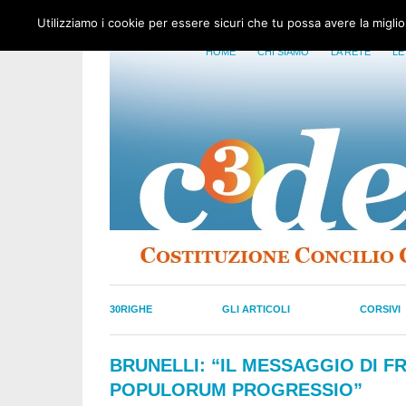
Utilizziamo i cookie per essere sicuri che tu possa avere la migli
HOME
CHI SIAMO
LA RETE
LE
30RIGHE
GLI ARTICOLI
CORSIVI
BRUNELLI: “IL MESSAGGIO DI FR
POPULORUM PROGRESSIO”