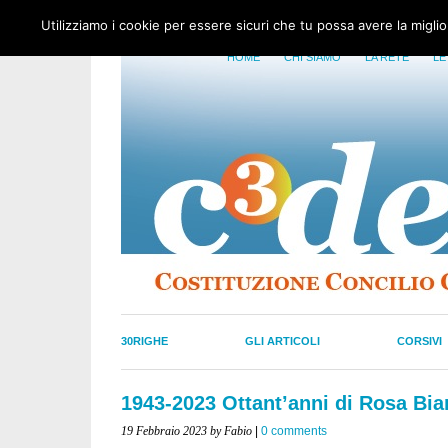
Utilizziamo i cookie per essere sicuri che tu possa avere la migli
HOME
CHI SIAMO
LA RETE
LE
30RIGHE
GLI ARTICOLI
CORSIVI
1943-2023 Ottant’anni di Rosa Bi
19 Febbraio 2023
by Fabio
|
0 comments