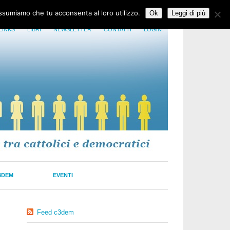
assumiamo che tu acconsenta al loro utilizzo.
Ok
Leggi di più
LINKS
LIBRI
NEWSLETTER
CONTATTI
LOGIN
3DEM
EVENTI
Feed c3dem