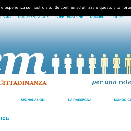
ore esperienza sul nostro sito. Se continui ad utilizzare questo sito noi 
 RADICI
DOCUMENTAZIONE
AREE TEMATICHE
DOSSIER
FORUM
SEGNALAZIONI
LA RASSEGNA
MONDO C
anca