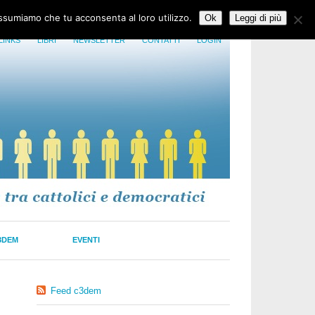
assumiamo che tu acconsenta al loro utilizzo.
Ok
Leggi di più
LINKS
LIBRI
NEWSLETTER
CONTATTI
LOGIN
3DEM
EVENTI
Feed c3dem