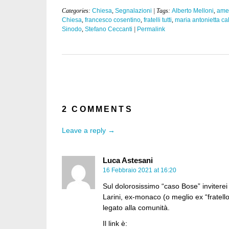
Categories:
Chiesa
,
Segnalazioni
| Tags:
Alberto Melloni
,
ame
Chiesa
,
francesco cosentino
,
fratelli tutti
,
maria antonietta ca
Sinodo
,
Stefano Ceccanti
|
Permalink
2 COMMENTS
Leave a reply →
Luca Astesani
16 Febbraio 2021 at 16:20
Sul dolorosissimo “caso Bose” inviterei
Larini, ex-monaco (o meglio ex “fratel
legato alla comunità.
Il link è: