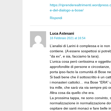
https://riprenderealtrimenti.wordpress.
e-del-dialogo-a-bose/
Rispondi
Luca Astesani
16 Febbraio 2021 at 16:54
L’analisi di Larini è complessa e io non
contiene. (A essere sospettosi si potre
“da ex”, e sia, facciamo la tara).
L’unica cosa però certissima e oggetti
approfondite di persone e circostanze, 
porta ipso-facto la comunità di Bose nel
Si badi bene che il sottoscritto è un ca
i monasteri cattolici… ma Bose “ERA” u
tra mille, che sarà via via sempre più
Altra cosa da quello che era.
La prossima tappa, ne sono convinto, s
normalizzazione in normalizzazione dove
ospitare dei santi monaci e fare belle in