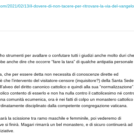
com/2021/02/13/il-dovere-di-non-tacere-per-ritrovare-la-via-del-vangelo
 ho strumenti per avallare o confutare tutti i giudizi anche molto duri ch
bbe anche dire che occorre “fare la tara” di qualche antipatia personale
va, che per essere detta non necessita di conoscenze dirette ed
è che l’intervento del visitatore-censore (inquisitore?) della Santa Sede
l’alveo del diritto canonico cattolico e quindi alla sua “normalizzazione”
ttolico contento di esserlo e non ha nulla contro il cattolicesimo né contr
na comunità ecumenica, ora è nei fatti di colpo un monastero cattolico
 ordinatamente disciplinato dalla competente congregazione vaticana.
arà la scissione tra ramo maschile e femminile, poi vederemo di
 si finirà. Magari rimarrà un bel monastero, e di sicuro continuerà ad
iziative.