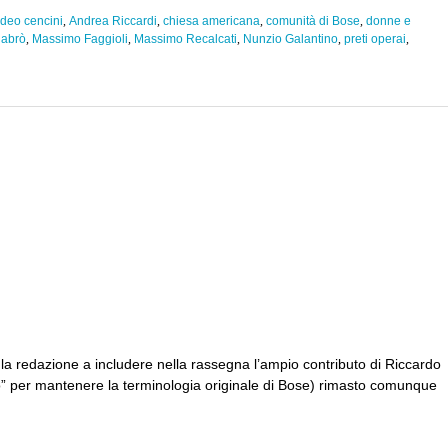
deo cencini
,
Andrea Riccardi
,
chiesa americana
,
comunità di Bose
,
donne e
labrò
,
Massimo Faggioli
,
Massimo Recalcati
,
Nunzio Galantino
,
preti operai
,
 la redazione a includere nella rassegna l’ampio contributo di Riccardo
lo” per mantenere la terminologia originale di Bose) rimasto comunque