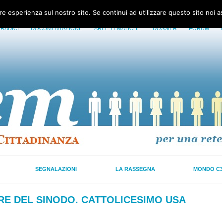
ore esperienza sul nostro sito. Se continui ad utilizzare questo sito noi 
 RADICI
DOCUMENTAZIONE
AREE TEMATICHE
DOSSIER
FORUM
SEGNALAZIONI
LA RASSEGNA
MONDO C
ERE DEL SINODO. CATTOLICESIMO USA