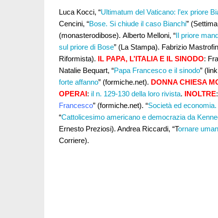
Luca Kocci, “
Ultimatum del Vaticano: l’ex priore B
Cencini, “
Bose. Si chiude il caso Bianchi
” (Settim
(monasterodibose). Alberto Melloni, “
Il priore mand
sul priore di Bose
” (La Stampa). Fabrizio Mastrofini
Riformista).
IL PAPA, L’ITALIA E IL SINODO
: Fr
Natalie Bequart, “
Papa Francesco e il sinodo
” (li
forte affanno
” (formiche.net).
DONNA CHIESA 
OPERAI
:
il n. 129-130 della loro rivista
.
INOLTRE
Francesco
” (formiche.net). “
Società ed economia. Spu
“
Cattolicesimo americano e democrazia da Kenne
Ernesto Preziosi). Andrea Riccardi, “T
ornare uman
Corriere).