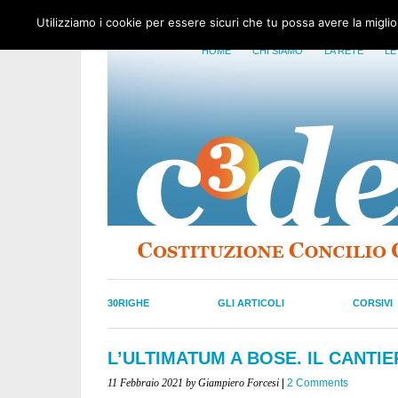
Utilizziamo i cookie per essere sicuri che tu possa avere la migli
HOME
CHI SIAMO
LA RETE
LE
30RIGHE
GLI ARTICOLI
CORSIVI
L’ULTIMATUM A BOSE. IL CANTI
11 Febbraio 2021
by Giampiero Forcesi
|
2 Comments