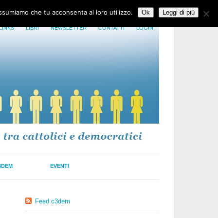
assumiamo che tu acconsenta al loro utilizzo.
Ok
Leggi di più
LINKS
LIBRI
NEWSLETTER
CONTATTI
LOGIN
3DEM
EVENTI
Feed c3dem