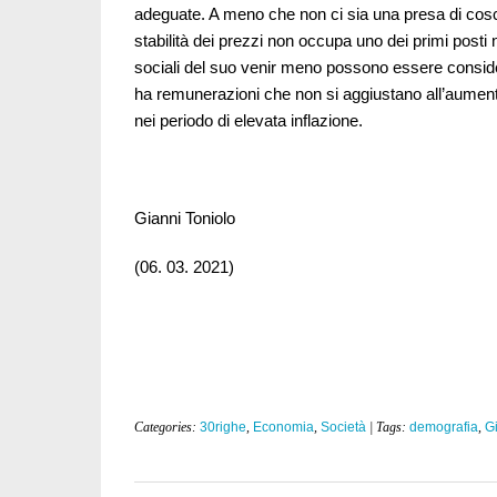
adeguate. A meno che non ci sia una presa di coscie
stabilità dei prezzi non occupa uno dei primi posti 
sociali del suo venir meno possono essere consider
ha remunerazioni che non si aggiustano all’aument
nei periodo di elevata inflazione.
Gianni Toniolo
(06. 03. 2021)
Categories:
30righe
,
Economia
,
Società
| Tags:
demografia
,
G