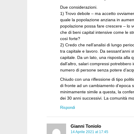
Due considerazioni.
1) Trovo debole – ma accetto ovviament
quale la popolazione anziana in aumen
popolazione possa fare crescere – lo ve
che di beni capital intensive come le st
così forte?
2) Credo che nell’analisi di lungo peri
tra capitale e lavoro. Da sessant’anni st
capitale. Da un lato, una risposta alla 
dall’altro, salari compressi potrebber
numero di persone senza potere d’acqu
Chiudo con una riflessione di tipo polit
di fronte ad un cambiamento d’epoca se
minimamente simile a questa, la confe
dei 30 anni successivi. La comunità mon
Rispondi
Gianni Toniolo
14 Aprile 2021 at 17:45