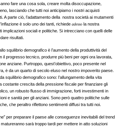
 sanno fare una cosa sola, creare molta disoccupazione,
no, lasciando che tutti noi anticipiamo i nostri acquisti
. A parte ciò, l’adattamento della nostra società ai mutamenti
i l’inflazione è solo uno dei tanti, richiede
la nostra
adesso
implicazioni sociali e politiche. Si intrecciano con quelli delle
are risultati.
llo squilibrio demografico è l’aumento della produttività del
il progresso tecnico, produrre più beni per ogni ora lavorata,
one anziane. Purtroppo, quest’obiettivo, poco presente nel
ra, è da un quarto di secolo eluso nel nostro impoverito paese.
one da squilibrio demografico sono: l’allungamento della vita
na costante crescita della pressione fiscale per finanziare gli
lico, un robusto flusso di immigrazione, forti investimenti in
oni e sanità per gli anziani. Sono però quattro politiche sulle
he, che peraltro riflettono sentimenti diffusi tra tutti noi.
he” per preparare il paese alle conseguenze inevitabili del trend
atureranno sarà troppo tardi per mettere in atto soluzioni