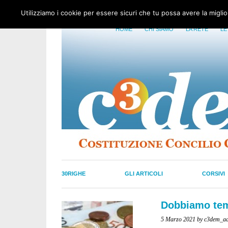
Utilizziamo i cookie per essere sicuri che tu possa avere la migli
HOME
CHI SIAMO
LA RETE
LE
30RIGHE
GLI ARTICOLI
CORSIVI
Dobbiamo teme
5 Marzo 2021
by c3dem_a