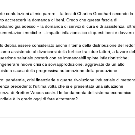
e confutazioni al mio parere – la tesi di Charles Goodhart secondo la
to accrescerà la domanda di beni. Credo che questa fascia di
diamo già adesso – la domanda di servizi di cura e di assistenza, oltr
rumentazioni mediche. L’impatto inflazionistico di questi beni è davvero
odo debba essere considerato anche il tema della distribuzione del reddi
iamo assistendo al divaricarsi della forbice tra i due fattori, a favore del
questione salariale porterà con se immancabili spinte inflazionistiche;
o ingenerare nuove crisi da sovrapproduzione, aggravate da un alto
isto a causa della progressiva automazione della produzione.
ico: pandemia, crisi finanziarie e quarta rivoluzione industriale ci metton
nza precedenti; l’ultima volta che si è presentata una situazione
renza di Bretton Woods costruì le fondamenta del sistema economico
diale è in grado oggi di fare altrettanto?