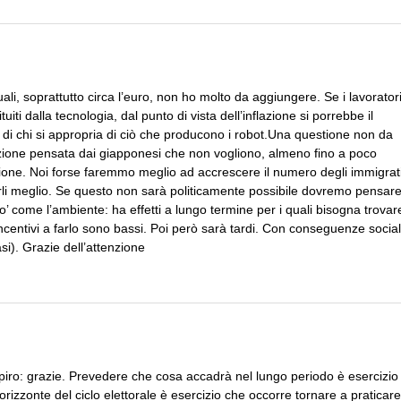
uali, soprattutto circa l’euro, non ho molto da aggiungere. Se i lavorator
iti dalla tecnologia, dal punto di vista dell’inflazione si porrebbe il
i chi si appropria di ciò che producono i robot.Una questione non da
zione pensata dai giapponesi che non vogliono, almeno fino a poco
zione. Noi forse faremmo meglio ad accrescere il numero degli immigrat
ruirli meglio. Se questo non sarà politicamente possibile dovremo pensar
’ come l’ambiente: ha effetti a lungo termine per i quali bisogna trovar
ncentivi a farlo sono bassi. Poi però sarà tardi. Con conseguenze social
asi). Grazie dell’attenzione
spiro: grazie. Prevedere che cosa accadrà nel lungo periodo è esercizio
rizzonte del ciclo elettorale è esercizio che occorre tornare a praticare