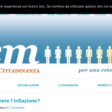
ore esperienza sul nostro sito. Se continui ad utilizzare questo sito noi 
 RADICI
DOCUMENTAZIONE
AREE TEMATICHE
DOSSIER
FORUM
SEGNALAZIONI
LA RASSEGNA
MONDO C
re l’inflazione?
dmin
|
6 Comments