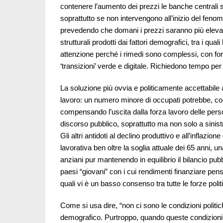
contenere l’aumento dei prezzi le banche centrali
soprattutto se non intervengono all’inizio del fenome
prevedendo che domani i prezzi saranno più elevati
strutturali prodotti dai fattori demografici, tra i qual
attenzione perché i rimedi sono complessi, con forti 
‘transizioni’ verde e digitale. Richiedono tempo per d
La soluzione più ovvia e politicamente accettabile a
lavoro: un numero minore di occupati potrebbe, con 
compensando l’uscita dalla forza lavoro delle pers
discorso pubblico, soprattutto ma non solo a sinist
Gli altri antidoti al declino produttivo e all’inflazi
lavorativa ben oltre la soglia attuale dei 65 anni, u
anziani pur mantenendo in equilibrio il bilancio pubb
paesi “giovani” con i cui rendimenti finanziare pensi
quali vi è un basso consenso tra tutte le forze politic
Come si usa dire, “non ci sono le condizioni politic
demografico. Purtroppo, quando queste condizioni m