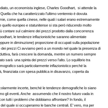
iato, un economista inglese, Charles Goodhart, si attende la
. Quella che ha caratterizzato l’ultimo ventennio è dovuta
nomie, come quella cinese, nelle quali i salari erano estremamente
 e quello europeo e statunitense si sta però riducendo molto
 contare sul calmiere dei prezzi prodotto dalla concorrenza
oodhart, le tendenze inflazionistiche saranno alimentate
seppure in diminuzione) proporzione di occupati sulla popolazione
o dei prezzi Ci avviamo però a un mondo nel quale la presenza di
oduttiva, farà crescere la domanda, mentre un numero sempre
ato sarà una spinta dei prezzi verso l’alto. Lo squilibrio tra
ografico sarà particolarmente inflazionistico perché la
à, finanziata con spesa pubblica in disavanzo, coperta da
rticolarmente incerte, benché le tendenze demografiche lo siano
mo gli eventi. Anche assumendo che il nostro futuro vada in
 tutti i problemi che dobbiamo affrontare? In fondo, il
 del quale si occuperanno le banche centrali. E’ vero, ma per