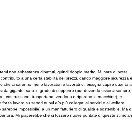
temi non abbastanza dibattuti, quindi doppio merito. Mi pare di poter
a contribuito a una certa stabilità dei prezzi, dando maggiore sicurezza 
tto che ci saranno meno lavoratori e lavoratrici, bisogna capire quanto l
ssi da gigante, sarà in grado di sopperire (pur dovendo esserci sempre,
no, costruiscono, trasportano, vendono e riparano le macchine), e
rza lavoro su settori nuovi e/o più collegati ai servizi e al welfare,
sarebbe impossibile) a un manifatturiero di qualità e sostenibile. Ma q
 per ora. Mi piacerebbe che ci fossero nuove puntate di queste stimolan