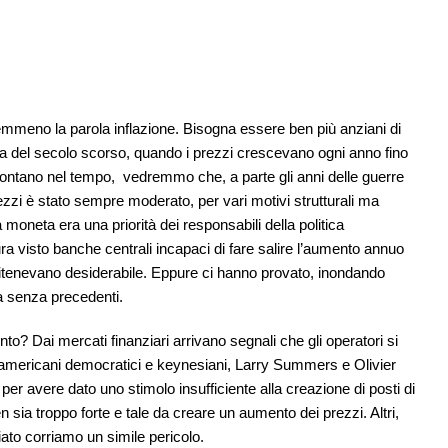
mmeno la parola inflazione. Bisogna essere ben più anziani di
a del secolo scorso, quando i prezzi crescevano ogni anno fino
lontano nel tempo, vedremmo che, a parte gli anni delle guerre
rezzi è stato sempre moderato, per vari motivi strutturali ma
 moneta era una priorità dei responsabili della politica
ra visto banche centrali incapaci di fare salire l’aumento annuo
 ritenevano desiderabile. Eppure ci hanno provato, inondando
a senza precedenti.
to? Dai mercati finanziari arrivano segnali che gli operatori si
 americani democratici e keynesiani, Larry Summers e Olivier
r avere dato uno stimolo insufficiente alla creazione di posti di
 sia troppo forte e tale da creare un aumento dei prezzi. Altri,
o corriamo un simile pericolo.