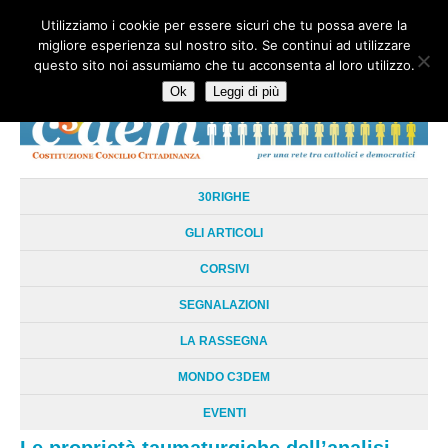
Utilizziamo i cookie per essere sicuri che tu possa avere la
HOME
CHI SIAMO
LA RETE
LE RADICI
DOCUMENTAZIONE
migliore esperienza sul nostro sito. Se continui ad utilizzare
AREE TEMATICHE
DOSSIER
FORUM
LINKS
LIBRI
NEWSLETTER
questo sito noi assumiamo che tu acconsenta al loro utilizzo.
CONTATTI
LOGIN
Ok
Leggi di più
30RIGHE
GLI ARTICOLI
CORSIVI
SEGNALAZIONI
LA RASSEGNA
MONDO C3DEM
EVENTI
Le proprietà taumaturgiche dell’analisi