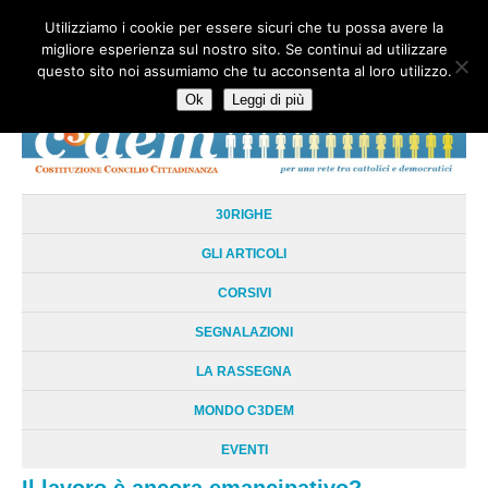
Utilizziamo i cookie per essere sicuri che tu possa avere la
HOME
CHI SIAMO
LA RETE
LE RADICI
DOCUMENTAZIONE
migliore esperienza sul nostro sito. Se continui ad utilizzare
AREE TEMATICHE
DOSSIER
FORUM
LINKS
LIBRI
NEWSLETTER
questo sito noi assumiamo che tu acconsenta al loro utilizzo.
CONTATTI
LOGIN
Ok
Leggi di più
30RIGHE
GLI ARTICOLI
CORSIVI
SEGNALAZIONI
LA RASSEGNA
MONDO C3DEM
EVENTI
Il lavoro è ancora emancipativo?