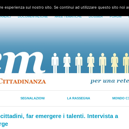
ore esperienza sul nostro sito. Se continui ad utilizzare questo sito noi 
 RADICI
DOCUMENTAZIONE
AREE TEMATICHE
DOSSIER
FORUM
SEGNALAZIONI
LA RASSEGNA
MONDO C
cittadini, far emergere i talenti. Intervista a
rge