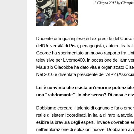
3 Giugno 2017
by Giampie
Docente di lingua inglese ed ex preside del Corso
dell’Università di Pisa, pedagogista, autrice teatr
George ha sperimentato un nuovo rapporto fra Univ
televisive per Livorno400, in occasione dell’anniver
Maurizio Giacobbe ha dato vita e organizzato Ciste
Nel 2016 è diventata presidente dell’AIP2 (Associazi
Lei è convinta che esista un’enorme potenziale 
una “rabdomante”. In che senso? Di cosa è esse
Dobbiamo cercare il talento di ognuno e farlo emer
reti e di sistemi coordinati. In Italia di raro la tavo
esibire la bravura degli esperti. Invece dovrebbe e
nell’esplorazione di soluzioni nuove. Dobbiamo avere