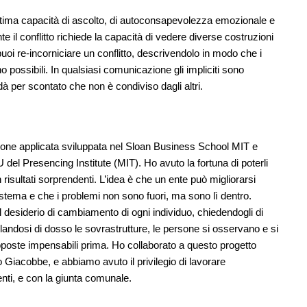
ottima capacità di ascolto, di autoconsapevolezza emozionale e
il conflitto richiede la capacità di vedere diverse costruzioni
oi re-incorniciare un conflitto, descrivendolo in modo che i
o possibili. In qualsiasi comunicazione gli impliciti sono
à per scontato che non è condiviso dagli altri.
zione applicata sviluppata nel Sloan Business School MIT e
U del Presencing Institute (MIT). Ho avuto la fortuna di poterli
risultati sorprendenti. L’idea è che un ente può migliorarsi
sistema e che i problemi non sono fuori, ma sono lì dentro.
sul desiderio di cambiamento di ogni individuo, chiedendogli di
llandosi di dosso le sovrastrutture, le persone si osservano e si
poste impensabili prima. Ho collaborato a questo progetto
 Giacobbe, e abbiamo avuto il privilegio di lavorare
nti, e con la giunta comunale.