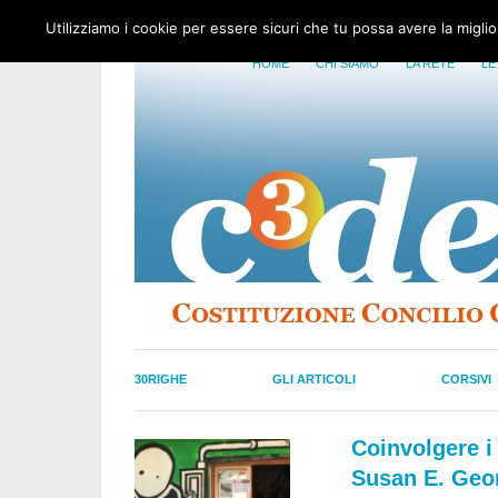
Utilizziamo i cookie per essere sicuri che tu possa avere la migli
HOME
CHI SIAMO
LA RETE
LE
30RIGHE
GLI ARTICOLI
CORSIVI
Coinvolgere i 
Susan E. Geo