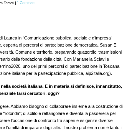
ro Forcesi
|
1 Comment
 di Laurea in “Comunicazione pubblica, sociale e d’impresa”
ale, esperta di percorsi di partecipazione democratica, Susan E.
ersità, Comune e territorio, preparando quattordici trasmissioni
sario della fondazione della città. Con Marianella Sclavi e
rnino2020, uno dei primi percorsi di partecipazione in Toscana.
one italiana per la partecipazione pubblica, aip2italia.org).
nella società italiana. E in materia
si definisce, innanzitutto,
nziale farsi cercatori, oggi?
gere. Abbiamo bisogno di collaborare insieme alla costruzione di
la è “rotonda”; di solito è rettangolare e diventa la passerella per
ssere l’occasione di confronto fra saperi e esigenze diverse
 l’umiltà di imparare dagli altri. Il nostro problema non è tanto il