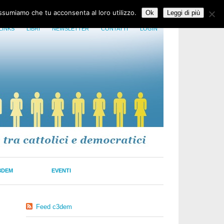
assumiamo che tu acconsenta al loro utilizzo.
Ok
Leggi di più
LINKS
LIBRI
NEWSLETTER
CONTATTI
LOGIN
3DEM
EVENTI
Feed c3dem