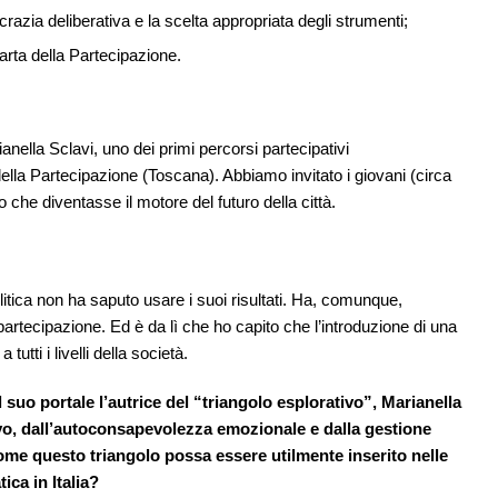
razia deliberativa e la scelta appropriata degli strumenti;
Carta della Partecipazione.
ianella Sclavi, uno dei primi percorsi partecipativi
della Partecipazione (Toscana). Abbiamo invitato i giovani (circa
 che diventasse il motore del futuro della città.
litica non ha saputo usare i suoi risultati. Ha, comunque,
i partecipazione. Ed è da lì che ho capito che l’introduzione di una
 tutti i livelli della società.
suo portale l’autrice del “triangolo esplorativo”, Marianella
tivo, dall’autoconsapevolezza emozionale e dalla gestione
 come questo triangolo possa essere utilmente inserito nelle
ica in Italia?