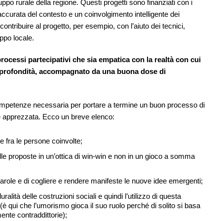
uppo rurale della regione. Questi progetti sono finanziati con i
ccurata del contesto e un coinvolgimento intelligente dei
i contribuire al progetto, per esempio, con l’aiuto dei tecnici,
uppo locale.
processi partecipativi che sia empatica con la realtà con cui
i profondità, accompagnato da una buona dose di
petenze necessaria per portare a termine un buon processo di
e apprezzata. Ecco un breve elenco:
e fra le persone coinvolte;
elle proposte in un’ottica di win-win e non in un gioco a somma
parole e di cogliere e rendere manifeste le nuove idee emergenti;
lità delle costruzioni sociali e quindi l’utilizzo di questa
e (è qui che l’umorismo gioca il suo ruolo perché di solito si basa
ente contraddittorie);