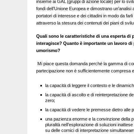
insieme ai GAL (gruppi di azione locale) per lo svil
fondi dell’Unione Europea e dimostrano un’analisi a
portatori di interesse e dei cittadini in modo da farl
attraverso la stesura dei contenuti dei piani di svil
Quali sono le caratteristiche di una esperta di 
interagisce? Quanto è importante un lavoro d
umorismo?
Mi piace questa domanda perché la gamma di com
partecipazione non è sufficientemente compresa 
la capacità di leggere il contesto e le dinamich
la capacità di ascolto e di reinterpretazione d
zero;
la capacità di vedere le premesse dietro alle 
una pazienza enorme e la convinzione della plura
pluralità nell’esplorazione di soluzioni inattes
su delle cornici di interpretazione simultaneam