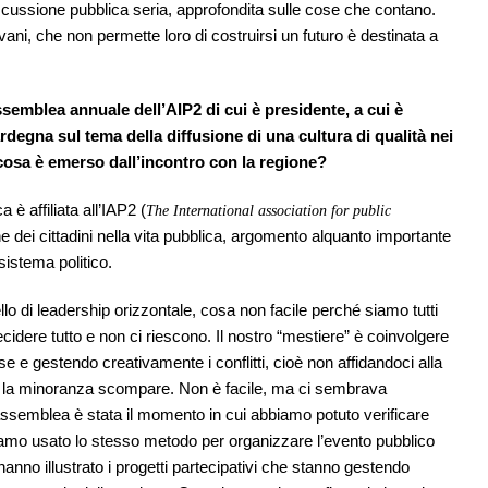
iscussione pubblica seria, approfondita sulle cose che contano.
vani, che non permette loro di costruirsi un futuro è destinata a
ssemblea annuale dell’AIP2 di cui è presidente, a cui è
degna sul tema della diffusione di una cultura di qualità nei
 cosa è emerso dall’incontro con la regione?
 è affiliata all’IAP2 (
The International association for public
 dei cittadini nella vita pubblica, argomento alquanto importante
 sistema politico.
 di leadership orizzontale, cosa non facile perché siamo tutti
ecidere tutto e non ci riescono. Il nostro “mestiere” è coinvolgere
e e gestendo creativamente i conflitti, cioè non affidandoci alla
e la minoranza scompare. Non è facile, ma ci sembrava
’assemblea è stata il momento in cui abbiamo potuto verificare
mo usato lo stesso metodo per organizzare l’evento pubblico
hanno illustrato i progetti partecipativi che stanno gestendo