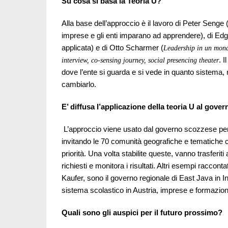
Su cosa si basa la Teoria U?
Alla base dell’approccio è il lavoro di Peter Senge
imprese e gli enti imparano ad apprendere), di Edg
applicata) e di Otto Scharmer (
Leadership in un mon
. 
interview, co-sensing journey, social presencing theater
dove l’ente si guarda e si vede in quanto sistema
cambiarlo.
E’ diffusa l’applicazione della teoria U al gover
L’approccio viene usato dal governo scozzese per in
invitando le 70 comunità geografiche e tematiche ch
priorità. Una volta stabilite queste, vanno trasferiti
richiesti e monitora i risultati. Altri esempi racconta
Kaufer, sono il governo regionale di East Java in In
sistema scolastico in Austria, imprese e formazion
Quali sono gli auspici per il futuro prossimo?