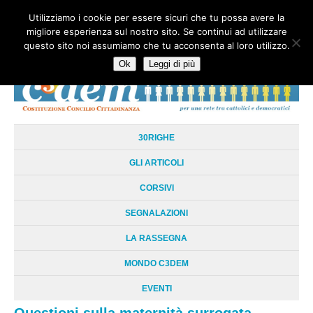
Utilizziamo i cookie per essere sicuri che tu possa avere la
HOME
CHI SIAMO
LA RETE
LE RADICI
DOCUMENTAZIONE
migliore esperienza sul nostro sito. Se continui ad utilizzare
AREE TEMATICHE
DOSSIER
FORUM
LINKS
LIBRI
NEWSLETTER
questo sito noi assumiamo che tu acconsenta al loro utilizzo.
CONTATTI
LOGIN
Ok
Leggi di più
30RIGHE
GLI ARTICOLI
CORSIVI
SEGNALAZIONI
LA RASSEGNA
MONDO C3DEM
EVENTI
Questioni sulla maternità surrogata