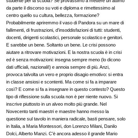
studente per la scuola? Se provassimo a mettere un attimo
da parte il discorso su voti e diploma e rimettessimo al
centro quello su cultura, bellezza, formazione?
Probabilmente apriremmo il vaso di Pandora su un mare di
fallimenti, di frustrazioni, d’insoddisfazioni di tutti: studenti,
docenti, dirigenti scolastici, personale scolastico e genitori.
E sarebbe un bene. Soltanto un bene. Le crisi possono
aiutare a ritrovare motivazioni. E la nostra scuola è in crisi
ed è senza motivazioni: insegna sempre meno (lo dicono
dati ufficiali, nazionali!) e annoia sempre di più. Anzi,
provoca talvolta un vero e proprio disagio emotivo: si entra
in classe ansiosi e scontenti. Ma come si fa a imparare
così? E come si fa a insegnare in questo contesto? Questo
tipo di riflessione sulla scuola non è per niente nuovo. Si
inscrive piuttosto in un alveo molto più grande. Nel
Novecento tanti maestri e maestre hanno messo la
questione sul tavolo in maniera radicale, basti pensare, solo
in Italia, a Maria Montessori, don Lorenzo Milani, Danilo
Dolci, Alberto Manzi. C’è ancora adesso il grande Mario