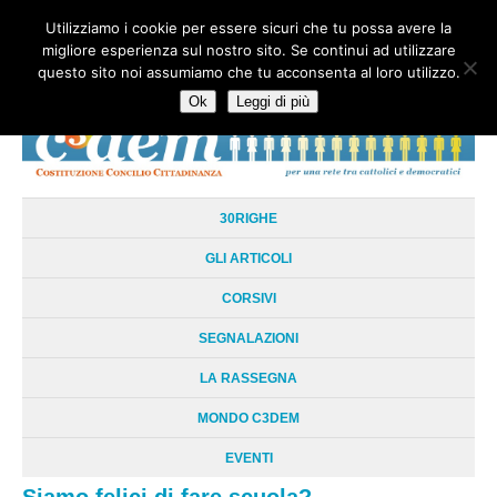
Utilizziamo i cookie per essere sicuri che tu possa avere la
HOME
CHI SIAMO
LA RETE
LE RADICI
DOCUMENTAZIONE
migliore esperienza sul nostro sito. Se continui ad utilizzare
AREE TEMATICHE
DOSSIER
FORUM
LINKS
LIBRI
NEWSLETTER
questo sito noi assumiamo che tu acconsenta al loro utilizzo.
CONTATTI
LOGIN
Ok
Leggi di più
30RIGHE
GLI ARTICOLI
CORSIVI
SEGNALAZIONI
LA RASSEGNA
MONDO C3DEM
EVENTI
Siamo felici di fare scuola?