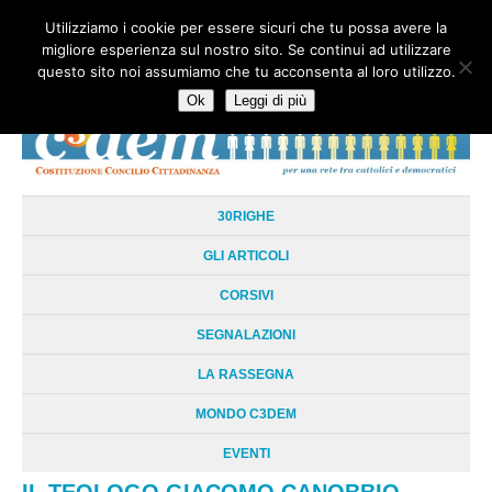
Utilizziamo i cookie per essere sicuri che tu possa avere la
HOME
CHI SIAMO
LA RETE
LE RADICI
DOCUMENTAZIONE
migliore esperienza sul nostro sito. Se continui ad utilizzare
AREE TEMATICHE
DOSSIER
FORUM
LINKS
LIBRI
NEWSLETTER
questo sito noi assumiamo che tu acconsenta al loro utilizzo.
CONTATTI
LOGIN
Ok
Leggi di più
30RIGHE
GLI ARTICOLI
CORSIVI
SEGNALAZIONI
LA RASSEGNA
MONDO C3DEM
EVENTI
IL TEOLOGO GIACOMO CANOBBIO