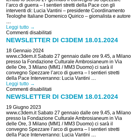
l’arco di guerra – I sentieri stretti della Pace con gli
interventi di: Lucia Vantini – presidente Coordinamento
Teologhe Italiane Domenico Quirico – giornalista e autore
…
Leggi tutto →
su
Commenti disabilitati
NEWSLETTER
NEWSLETTER DI C3DEM 18.01.2024
DI
C3DEM
18 Gennaio 2024
18.01.2024
www.c3dem.it Sabato 27 gennaio dalle ore 9.45, a Milano
presso la Fondazione Culturale Ambrosianeum in Via
delle Ore, 3 Milano (MM1 / MM3 Duomo) ci sarà il
convegno Spezzare l’arco di guerra – I sentieri stretti
della Pace Interverranno: Lucia Vantini …
Leggi tutto →
su
Commenti disabilitati
NEWSLETTER
NEWSLETTER DI C3DEM 18.01.2024
DI
C3DEM
19 Giugno 2023
18.01.2024
www.c3dem.it Sabato 27 gennaio dalle ore 9.45, a Milano
presso la Fondazione Culturale Ambrosianeum in Via
delle Ore, 3 Milano (MM1 / MM3 Duomo) ci sarà il
convegno Spezzare l’arco di guerra – I sentieri stretti
della Pace Interverranno: Lucia Vantini …