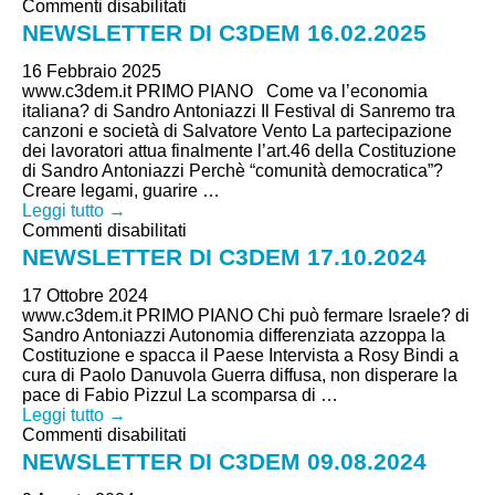
su
Commenti disabilitati
NEWSLETTER
NEWSLETTER DI C3DEM 16.02.2025
DI
C3DEM
16 Febbraio 2025
16.02.2025
www.c3dem.it PRIMO PIANO Come va l’economia
italiana? di Sandro Antoniazzi Il Festival di Sanremo tra
canzoni e società di Salvatore Vento La partecipazione
dei lavoratori attua finalmente l’art.46 della Costituzione
di Sandro Antoniazzi Perchè “comunità democratica”?
Creare legami, guarire …
Leggi tutto →
su
Commenti disabilitati
NEWSLETTER
NEWSLETTER DI C3DEM 17.10.2024
DI
C3DEM
17 Ottobre 2024
17.10.2024
www.c3dem.it PRIMO PIANO Chi può fermare Israele? di
Sandro Antoniazzi Autonomia differenziata azzoppa la
Costituzione e spacca il Paese Intervista a Rosy Bindi a
cura di Paolo Danuvola Guerra diffusa, non disperare la
pace di Fabio Pizzul La scomparsa di …
Leggi tutto →
su
Commenti disabilitati
NEWSLETTER
NEWSLETTER DI C3DEM 09.08.2024
DI
C3DEM