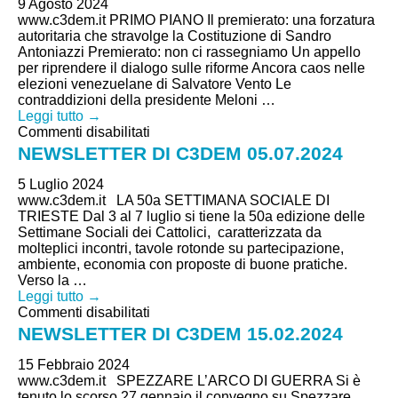
9 Agosto 2024
09.08.2024
www.c3dem.it PRIMO PIANO Il premierato: una forzatura
autoritaria che stravolge la Costituzione di Sandro
Antoniazzi Premierato: non ci rassegniamo Un appello
per riprendere il dialogo sulle riforme Ancora caos nelle
elezioni venezuelane di Salvatore Vento Le
contraddizioni della presidente Meloni …
Leggi tutto →
su
Commenti disabilitati
NEWSLETTER
NEWSLETTER DI C3DEM 05.07.2024
DI
C3DEM
5 Luglio 2024
05.07.2024
www.c3dem.it LA 50a SETTIMANA SOCIALE DI
TRIESTE Dal 3 al 7 luglio si tiene la 50a edizione delle
Settimane Sociali dei Cattolici, caratterizzata da
molteplici incontri, tavole rotonde su partecipazione,
ambiente, economia con proposte di buone pratiche.
Verso la …
Leggi tutto →
su
Commenti disabilitati
NEWSLETTER
NEWSLETTER DI C3DEM 15.02.2024
DI
C3DEM
15 Febbraio 2024
15.02.2024
www.c3dem.it SPEZZARE L’ARCO DI GUERRA Si è
tenuto lo scorso 27 gennaio il convegno su Spezzare