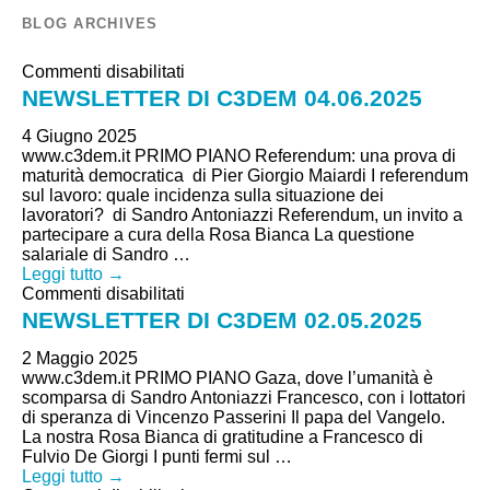
BLOG ARCHIVES
su
Commenti disabilitati
NEWSLETTER
NEWSLETTER DI C3DEM 04.06.2025
DI
C3DEM
4 Giugno 2025
04.06.2025
www.c3dem.it PRIMO PIANO Referendum: una prova di
maturità democratica di Pier Giorgio Maiardi I referendum
sul lavoro: quale incidenza sulla situazione dei
lavoratori? di Sandro Antoniazzi Referendum, un invito a
partecipare a cura della Rosa Bianca La questione
salariale di Sandro …
Leggi tutto →
su
Commenti disabilitati
NEWSLETTER
NEWSLETTER DI C3DEM 02.05.2025
DI
C3DEM
2 Maggio 2025
02.05.2025
www.c3dem.it PRIMO PIANO Gaza, dove l’umanità è
scomparsa di Sandro Antoniazzi Francesco, con i lottatori
di speranza di Vincenzo Passerini Il papa del Vangelo.
La nostra Rosa Bianca di gratitudine a Francesco di
Fulvio De Giorgi I punti fermi sul …
Leggi tutto →